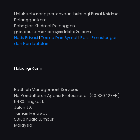
Untuk sebarang pertanyaan, hubungi Pusat Khidmat
Pelanggan kami:
Bahagian Khidmat Pelanggan
groupcustomercare@sdnbhd2u.com
Notis Privasi
|
Terma Dan Syarat
|
Polisi Pemulangan
dan Pembatalan
Hubungi Kami
Rodhiah Management Services
No Pendaftaran Agensi Professional: (001830428-H)
5430, Tingkat 1,
Jalan J9,
Taman Melawati
53100 Kuala Lumpur
Malaysia